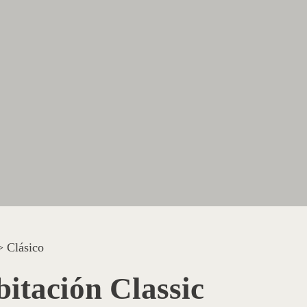
>
Clásico
itación Classic