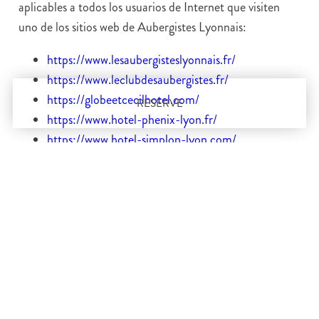
aplicables a todos los usuarios de Internet que visiten
uno de los sitios web de Aubergistes Lyonnais:
https://www.lesaubergisteslyonnais.fr/
https://www.leclubdesaubergistes.fr/
https://globeetcecilhotel.com/
RESERVE
https://www.hotel-phenix-lyon.fr/
https://www.hotel-simplon-lyon.com/
https://comptoircecil.com/
https://comptoirphenix.fr/
(en adelante, el «Sitio»).
Al consultar este Sitio, te comprometes a respetar el
presente aviso legal. Dado que Les Aubergistes Lyonnais
pueden modificarlas en cualquier momento y sin previo
aviso, te invitamos a consultarlas regularmente.